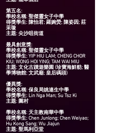
主題: 龍華酒店
第五名:
學校名稱: 聖傑靈女子中學
得獎學生: 陳怡君; 羅婉熒; 陳姿因; 莊
采璇
主題: 尖沙咀街道
最具創意獎:
​學校名稱: 聖傑靈女子中學
得獎學生: YIP HIU LAM; CHENG CHOR
KIU; WONG HOI YING; TAM WAI MIU
主題: 文化古蹟遊樂園 (珍寶海鮮舫; 醫
學博物館; 文武廟; 皇后碼頭)
優異獎:
學校名稱: 保良局姚連生中學
得獎學生: Lin Nga Man; Su Tsz Ki
主題: 圍村
學校名稱: 天主教南華中學
得獎學生: Chen Junlong; Chen Weiyao;
Hu Kong Sang; Wu Jiajun
主題: 聖馬利亞堂