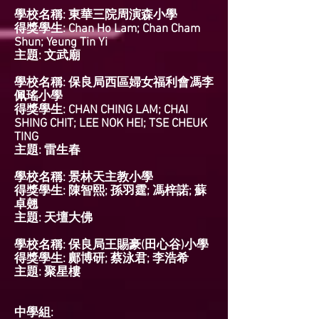
學校名稱: 東華三院周演森小學
得獎學生: Chan Ho Lam; Chan Cham
Shun; Yeung Tin Yi
主題: 文武廟
學校名稱: 保良局西區婦女福利會馮李
佩瑤小學
得獎學生: CHAN CHING LAM; CHAI
SHING CHIT; LEE NOK HEI; TSE CHEUK
TING
主題: 雷生春
學校名稱: 景林天主教小學
得獎學生: 陳智熙; 孫羽霆; 馮梓諾; 蘇
卓翹
主題: 天壇大佛
學校名稱: 保良局王賜豪(田心谷)小學
得獎學生: 鄺博研; 蔡泳君; 李浩希
主題: 聚星樓
中學組: