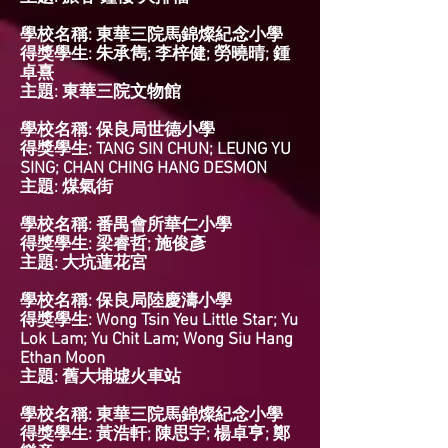
學校名稱: 東華三院馬錦燦紀念小學
得獎學生: 朱承雋; 李梓健; 勞曉晴; 鍾
卓熹
主題: 東華三院文物館
學校名稱: 保良局世德小學
得獎學生: TANG SIN CHUN; LEUNG YU
SING; CHAN CHING HANG DESMON
主題: 煤氣街
學校名稱: 番禺會所華仁小學
得獎學生: 梁睿哲; 施俊彥
主題: 大坑蓮花宮
學校名稱: 保良局陸慶濤小學
得獎學生: Wong Tsin Yeu Little Star; Yu
Lok Lam; Yu Chit Lam; Wong Siu Hang
Ethan Moon
主題: 舊大埔墟火車站
學校名稱: 東華三院馬錦燦紀念小學
得獎學生: 黃浩軒; 陳思宇; 楊卓亨; 鄭