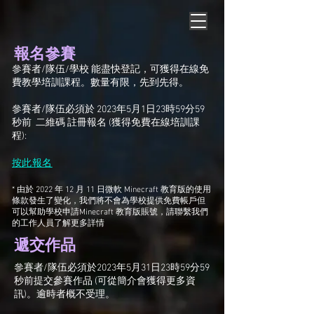
報名
參賽
參賽者/隊伍/學校 能盡快登記，可獲得在線免
費教學培訓課程。數量有限，先到先得。
參賽者/隊伍必須於 2023年5月1日23時59分59
秒前 二維碼 註冊報名 (獲得免費在線培訓課
程):
按此報名
* 由於 2022 年 12 月 11 日微軟 Minecraft 教育版的使用
條款發生了變化，我們將不會為學校提供免費帳戶但
可以幫助學校申請Minecraft 教育版賬號，請聯繫我們
的工作人員了解更多詳情
遞交作品
參賽者/隊伍必須於2023年5月31日23時59分59
秒前提交參賽作品 (可從簡介會獲得更多資
訊)。逾時者概不受理。